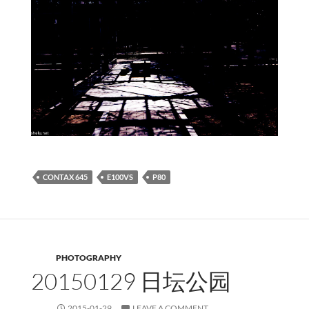
CONTAX 645
E100VS
P80
PHOTOGRAPHY
20150129 日坛公园
2015-01-29
LEAVE A COMMENT