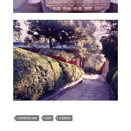
CONTAX 645
D55
E100VS