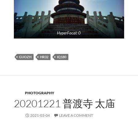
HyperFocal: 0
GUOZH
HR32
IQ180
PHOTOGRAPHY
20201221 普渡寺 太庙
2021-03-04
LEAVE A COMMENT