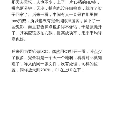
那天去天坛，人也不少，上了一片15档的ND镜，
曝光两分钟，天冷，拍完也没仔细检查，就收了架
子回家了。后来一看，中间有人一直呆在那里摆
pos拍照，所以也没有完全消除掉游客，留下了一
些鬼影，而且彩色噪点也多得不像话，于是就抛开
了。其实应该多拍几张，提高成功率，用来平均降
噪也好。
后来因为要给做LCC，偶然用C1打开一看，噪点少
了很多，完全就是一个天一个地啊，看看对比就知
道了，导入的同一张文件，没有处理，同样的位
置，同样放大到200%，C1在上LR在下：
这下就好办了，索性做了个LCC，矫正了一下暗角
（当时应该后背下降了1厘米左右），调了一下白
平衡，然后导出16位TIF文件，在Lightroom打开之
后再稍微调节了一下，就得到了一张还能凑活的片