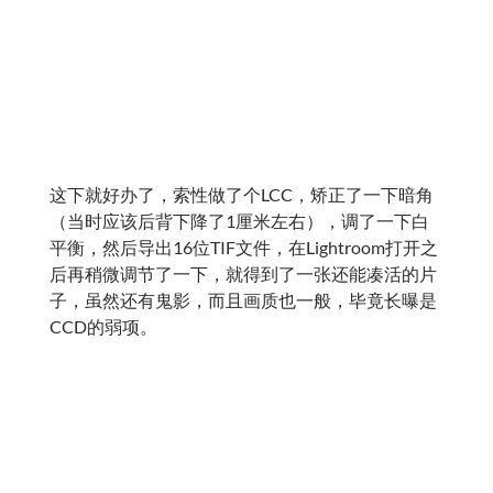
子，虽然还有鬼影，而且画质也一般，毕竟长曝是
CCD的弱项。
HyperFocal: 0
所以结论很简单，数码后背的片子必须要用C1来
解。至于后面处理使用LR还是C1看个人偏好，但是
C1没有接片的功能，所以基本上都得在C1上做完
LCC调节完白平衡等基本操作之后导出TIF到LR/PS
去操作了。
不过这么搞最大的问题就是16bit的TIF文件实在是
太大了，飞思的IIQ虽然也是16bit的，但它是压缩
的，8000w像素的话每张照片大小在60-110M之
间，还可以接受，而TIF就是不压缩的了，每张有
480兆（16bit*RGB三色*80M/8=480MB)，就算导
出的时候选了zip压缩作用也不大。硬盘告急，NAS
要安排上了。