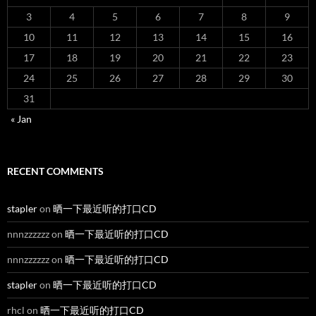
military act test prep
on
20140417 日坛公园 牡丹
Starla
on
20140417 日坛公园 牡丹
Ping Wang
on
20140701 日坛公园 荷花
ARCHIVES
January 2025
(1)
May 2024
(1)
April 2024
(3)
September 2023
(1)
May 2023
(7)
January 2023
(1)
November 2022
(2)