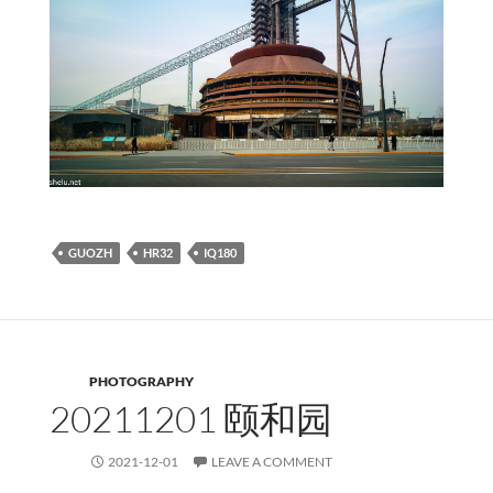
GUOZH
HR32
IQ180
PHOTOGRAPHY
20211201 颐和园
2021-12-01
LEAVE A COMMENT