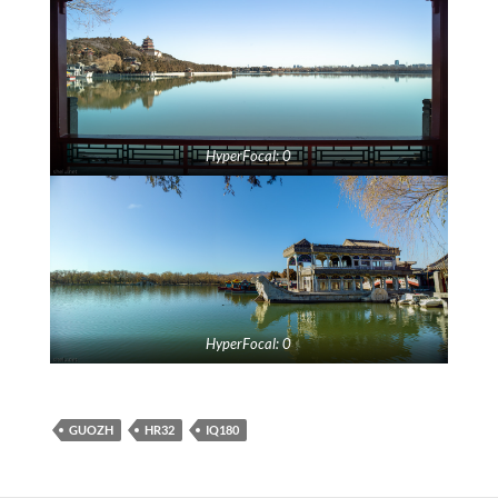
HyperFocal: 0
HyperFocal: 0
GUOZH
HR32
IQ180